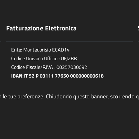
Fatturazione Elettronica
Ente: Montedorisio ECAD14
Codice Univoco Ufficio : UFJZBB
Codice Fiscale/P.IVA : 00257030692
IBAN:IT 52 P 03111 77650 000000000618
ea con le tue preferenze. Chiudendo questo banner, scorrend
Privacy policy e cookie
Note Legali
Credits
Valuta qu