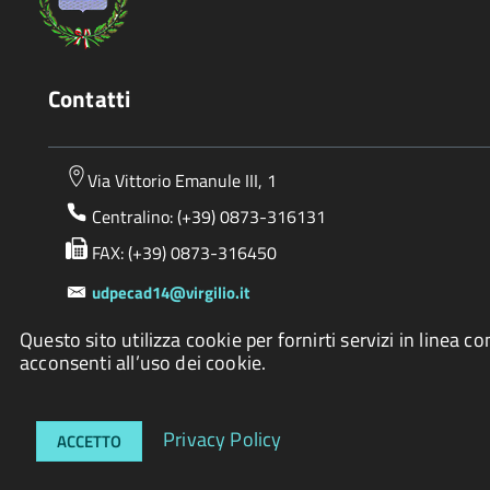
Contatti
Via Vittorio Emanule III, 1
Centralino: (+39) 0873-316131
FAX: (+39) 0873-316450
udpecad14@virgilio.it
PEC:
ecad14altovastese@legalmail.it
Questo sito utilizza cookie per fornirti servizi in lin
acconsenti all’uso dei cookie.
Privacy Policy
ACCETTO
Accessibilità