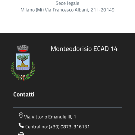
Sede legale
Milano (Mi) Via Francesco Albani, 21 I-20149
Monteodorisio ECAD 14
Contatti
Via Vittorio Emanule III, 1
Centralino: (+39) 0873-316131