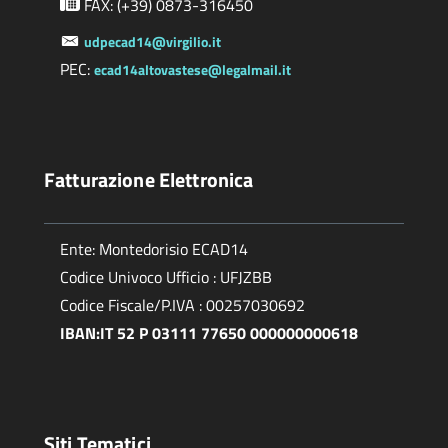
FAX: (+39) 0873-316450
udpecad14@virgilio.it
PEC:
ecad14altovastese@legalmail.it
Fatturazione Elettronica
Ente: Montedorisio ECAD14
Codice Univoco Ufficio : UFJZBB
Codice Fiscale/P.IVA : 00257030692
IBAN:IT 52 P 03111 77650 000000000618
Siti Tematici