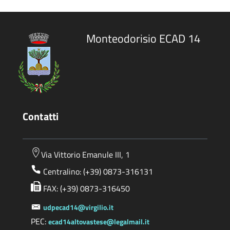
Monteodorisio ECAD 14
Contatti
Via Vittorio Emanule III, 1
Centralino: (+39) 0873-316131
FAX: (+39) 0873-316450
udpecad14@virgilio.it
PEC:
ecad14altovastese@legalmail.it