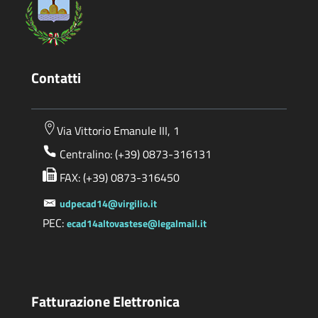
Contatti
Via Vittorio Emanule III, 1
Centralino: (+39) 0873-316131
FAX: (+39) 0873-316450
udpecad14@virgilio.it
PEC:
ecad14altovastese@legalmail.it
Fatturazione Elettronica