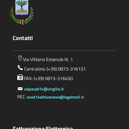
Contatti
Via Vittorio Emanule III, 1
Centralino: (+39) 0873-316131
FAX: (+39) 0873-316450
udpecad14@virgilio.it
PEC:
ecad14altovastese@legalmail.it
Fatturazione Elettronica