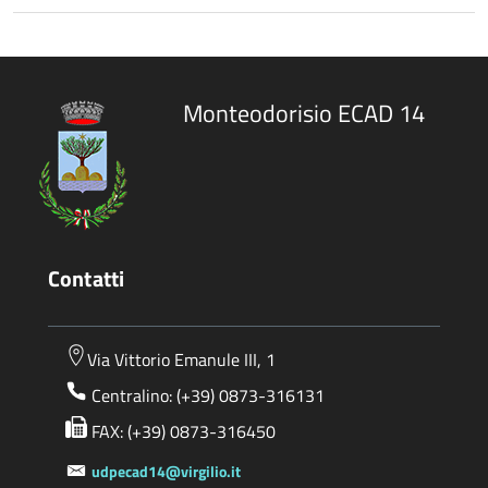
Monteodorisio ECAD 14
Contatti
Via Vittorio Emanule III, 1
Centralino: (+39) 0873-316131
FAX: (+39) 0873-316450
udpecad14@virgilio.it