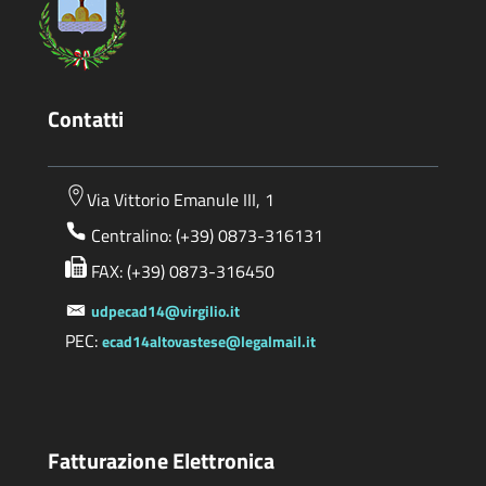
Contatti
Via Vittorio Emanule III, 1
Centralino: (+39) 0873-316131
FAX: (+39) 0873-316450
udpecad14@virgilio.it
PEC:
ecad14altovastese@legalmail.it
Fatturazione Elettronica