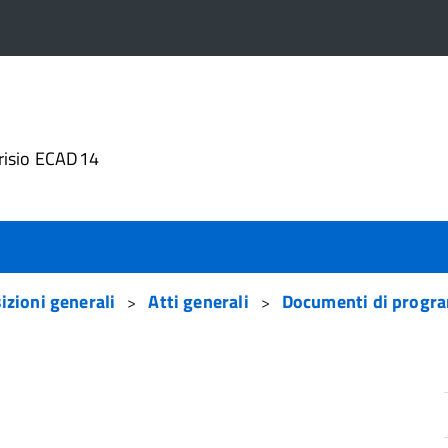
4
risio ECAD14
izioni generali
Atti generali
Documenti di progra