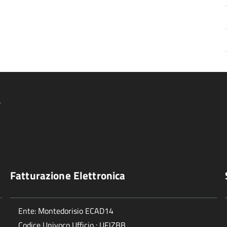
4
Fatturazione Elettronica
Ente: Montedorisio ECAD14
Codice Univoco Ufficio : UFJZBB