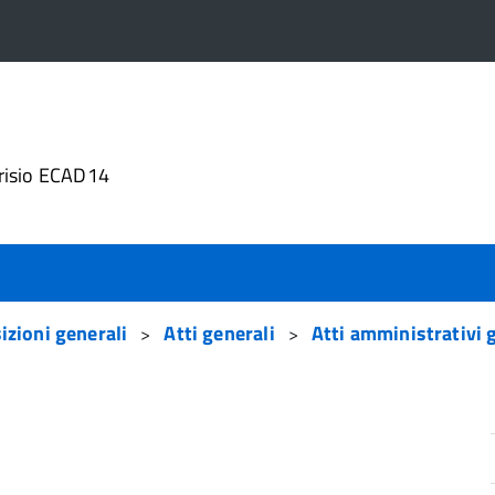
4
risio ECAD14
izioni generali
Atti generali
Atti amministrativi 