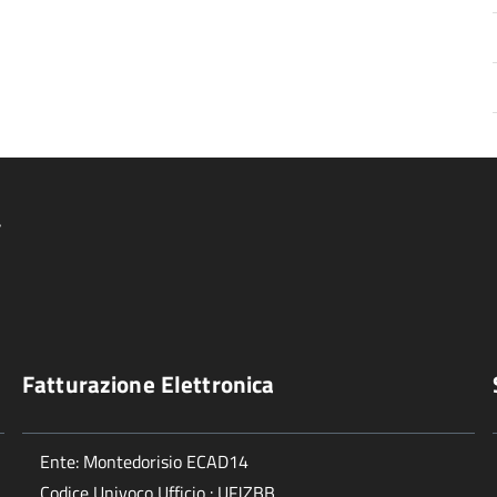
4
Fatturazione Elettronica
Ente: Montedorisio ECAD14
Codice Univoco Ufficio : UFJZBB