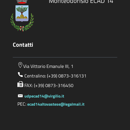
Monteodorisio ECAD 14
Contatti
Via Vittorio Emanule III, 1
Centralino: (+39) 0873-316131
FAX: (+39) 0873-316450
udpecad14@virgilio.it
PEC:
ecad14altovastese@legalmail.it