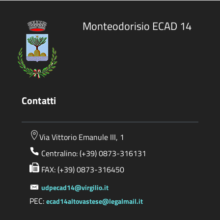
Monteodorisio ECAD 14
Contatti
Via Vittorio Emanule III, 1
Centralino: (+39) 0873-316131
FAX: (+39) 0873-316450
udpecad14@virgilio.it
PEC:
ecad14altovastese@legalmail.it