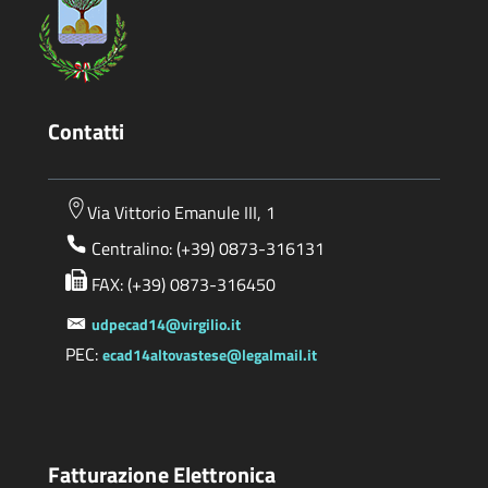
Contatti
Via Vittorio Emanule III, 1
Centralino: (+39) 0873-316131
FAX: (+39) 0873-316450
udpecad14@virgilio.it
PEC:
ecad14altovastese@legalmail.it
Fatturazione Elettronica