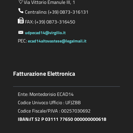
Via Vittorio Emanule III, 1
Centralino: (+39) 0873-316131
FAX: (+39) 0873-316450
udpecad14@virgilio.it
PEC:
ecad14altovastese@legalmail.it
Fatturazione Elettronica
Ente: Montedorisio ECAD14
Codice Univoco Ufficio : UFJZBB
Codice Fiscale/P.IVA : 00257030692
IBAN:IT 52 P 03111 77650 000000000618