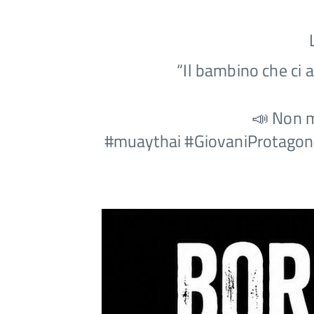
“Il bambino che ci a
📣
Non ma
#muaythai
#GiovaniProtagoni