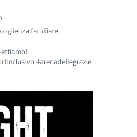
o
ccoglienz
a familiare.
pettiamo!
rtinclusivo
#arenadellegrazie