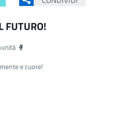
IL FUTURO!
munità
🥊
, mente e cuore!