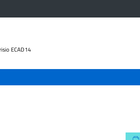
4
risio ECAD14