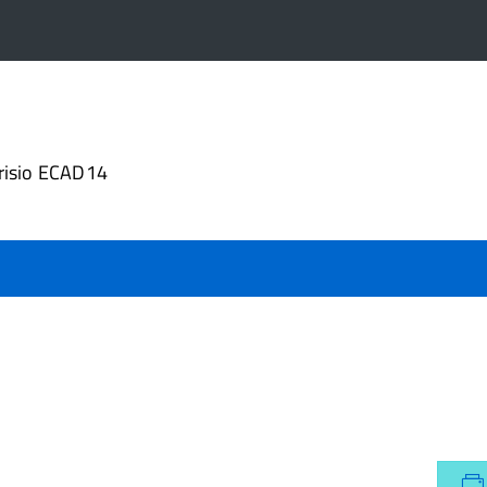
4
risio ECAD14