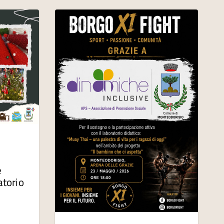
e
atorio